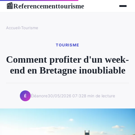
Referencementtourisme
📰
Accueil
›
Tourisme
TOURISME
Comment profiter d'un week-
end en Bretagne inoubliable
Éléanore
30/05/2026 07:32
8 min de lecture
É