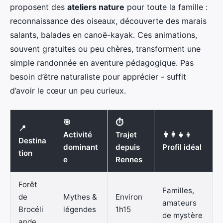
proposent des
ateliers nature
pour toute la famille :
reconnaissance des oiseaux, découverte des marais
salants, balades en canoë-kayak. Ces animations,
souvent gratuites ou peu chères, transforment une
simple randonnée en aventure pédagogique. Pas
besoin d’être naturaliste pour apprécier - suffit
d’avoir le cœur un peu curieux.
🎯
⏱️
📍
Activité
Trajet
👨‍👩‍👧‍👦
Destina
dominant
depuis
Profil idéal
tion
e
Rennes
Forêt
Familles,
de
Mythes &
Environ
amateurs
Brocéli
légendes
1h15
de mystère
ande